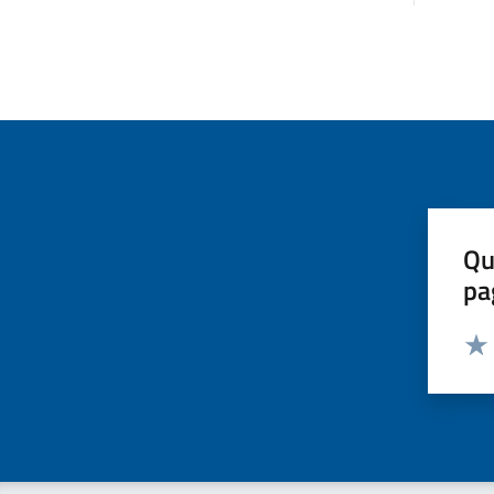
Qu
pa
Valut
Valu