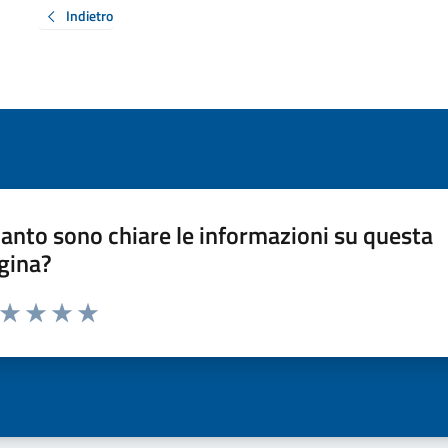
Indietro
anto sono chiare le informazioni su questa
gina?
a da 1 a 5 stelle la pagina
ta 1 stelle su 5
Valuta 2 stelle su 5
Valuta 3 stelle su 5
Valuta 4 stelle su 5
Valuta 5 stelle su 5