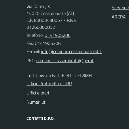
Via Dante, 3
Servizio 
14020 Cossombrato (AT)
ARERA
C.F. 80003430057 - P.Iva:
01260000052
Telefono:
0141905206
Fax: 0141905206
E-mail:
PEC:
Cod. Univoco Fatt. Elettr. UFP8MH
Ufficio Protocollo e URP
Uffici e orari
Numeri utili
CONTATTI D.P.O.