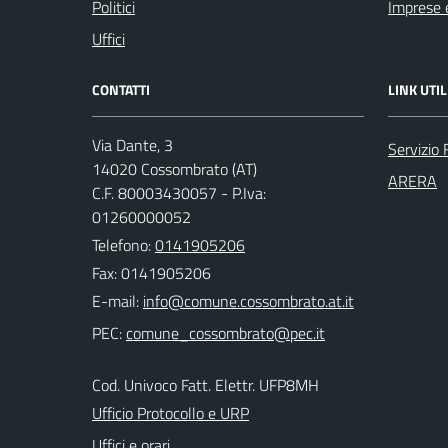
Politici
Imprese 
Uffici
CONTATTI
LINK UTIL
Via Dante, 3
Servizio 
14020 Cossombrato (AT)
ARERA
C.F. 80003430057 - P.Iva:
01260000052
Telefono:
0141905206
Fax: 0141905206
E-mail:
PEC:
Cod. Univoco Fatt. Elettr. UFP8MH
Ufficio Protocollo e URP
Uffici e orari