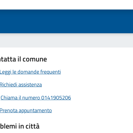
ta 1 stelle su 5
Valuta 2 stelle su 5
Valuta 3 stelle su 5
Valuta 4 stelle su 5
Valuta 5 stelle su 5
tatta il comune
Leggi le domande frequenti
Richiedi assistenza
Chiama il numero 0141905206
Prenota appuntamento
blemi in città