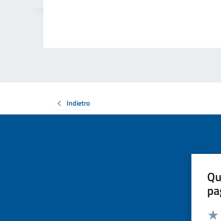
Indietro
Qu
pa
Valut