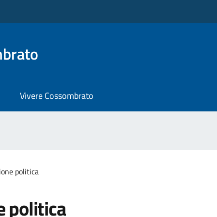
brato
Vivere Cossombrato
one politica
 politica