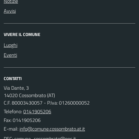
Notizie
Avvisi
VIVERE IL COMUNE
Luoghi
Eventi
CONTATTI
Via Dante, 3
14020 Cossombrato (AT)
C.F. 80003430057 - P.Iva: 01260000052
Telefono:
0141905206
Fax: 0141905206
E-mail:
PEC: