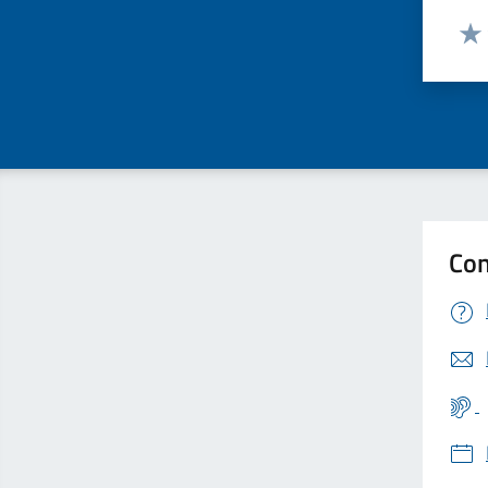
Valut
Valu
Con