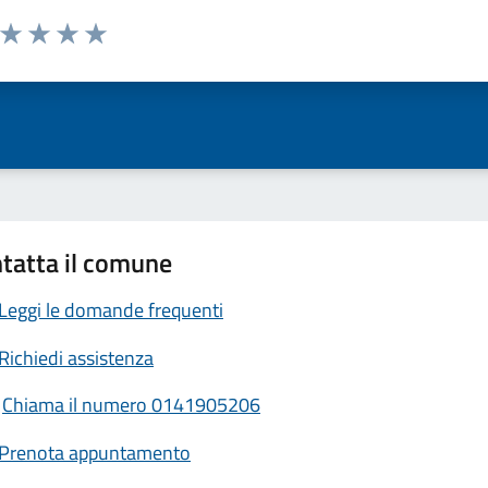
a da 1 a 5 stelle la pagina
ta 1 stelle su 5
Valuta 2 stelle su 5
Valuta 3 stelle su 5
Valuta 4 stelle su 5
Valuta 5 stelle su 5
tatta il comune
Leggi le domande frequenti
Richiedi assistenza
Chiama il numero 0141905206
Prenota appuntamento