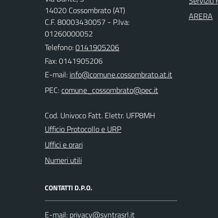
Servizio 
14020 Cossombrato (AT)
ARERA
C.F. 80003430057 - P.Iva:
01260000052
Telefono:
0141905206
Fax: 0141905206
E-mail:
PEC:
Cod. Univoco Fatt. Elettr. UFP8MH
Ufficio Protocollo e URP
Uffici e orari
Numeri utili
CONTATTI D.P.O.
E-mail: