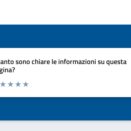
anto sono chiare le informazioni su questa
gina?
a da 1 a 5 stelle la pagina
ta 1 stelle su 5
Valuta 2 stelle su 5
Valuta 3 stelle su 5
Valuta 4 stelle su 5
Valuta 5 stelle su 5