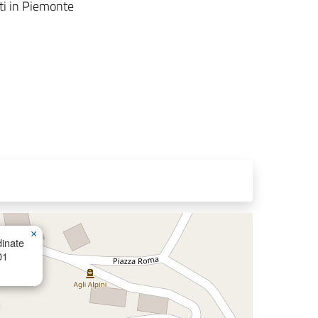
ti in Piemonte
×
inate
01