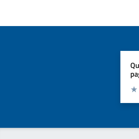
Qu
pa
Valut
Valu