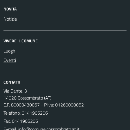
NOVITÀ
Notizie
VIVERE IL COMUNE
Luoghi
Eventi
CONTATTI
Via Dante, 3
14020 Cossombrato (AT)
C.F. 80003430057 - P.Iva: 01260000052
Telefono:
0141905206
Fax: 0141905206
E-mail: