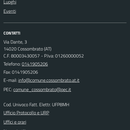
Luoghi
Eventi
CONTATTI
Via Dante, 3
14020 Cossombrato (AT)
C.F. 80003430057 - P.Iva: 01260000052
Telefono:
0141905206
Fax: 0141905206
E-mail:
PEC:
Cod. Univoco Fatt. Elettr. UFP8MH
Ufficio Protocollo e URP
Uffici e orari