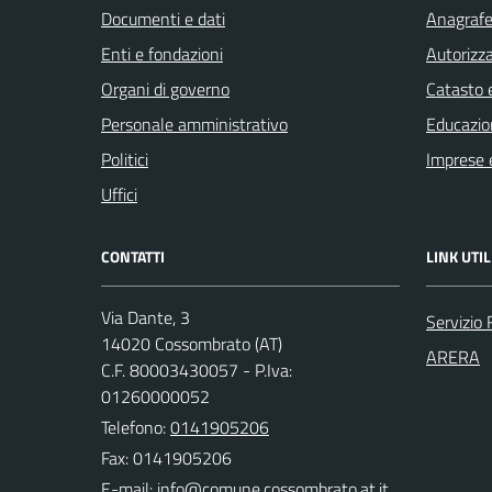
Documenti e dati
Anagrafe 
Enti e fondazioni
Autorizza
Organi di governo
Catasto e
Personale amministrativo
Educazio
Politici
Imprese 
Uffici
CONTATTI
LINK UTIL
Via Dante, 3
Servizio 
14020 Cossombrato (AT)
ARERA
C.F. 80003430057 - P.Iva:
01260000052
Telefono:
0141905206
Fax: 0141905206
E-mail: