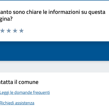
anto sono chiare le informazioni su questa
gina?
a da 1 a 5 stelle la pagina
ta 1 stelle su 5
Valuta 2 stelle su 5
Valuta 3 stelle su 5
Valuta 4 stelle su 5
Valuta 5 stelle su 5
tatta il comune
Leggi le domande frequenti
Richiedi assistenza