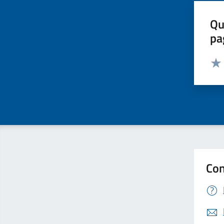
Qu
pa
Valut
Valu
Con