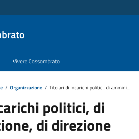
brato
Vivere Cossombrato
te
/
Organizzazione
/
Titolari di incarichi politici, di ammini...
carichi politici, di
one, di direzione