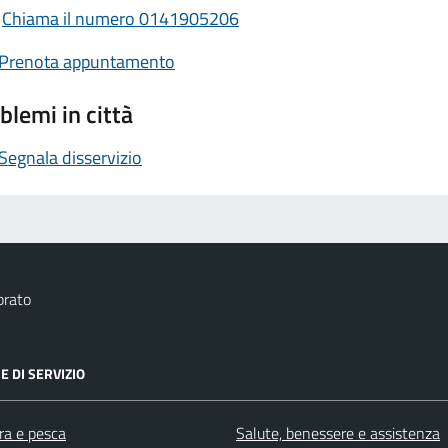
Chiama il numero 0141905206
Prenota appuntamento
blemi in città
Segnala disservizio
brato
E DI SERVIZIO
ra e pesca
Salute, benessere e assistenza