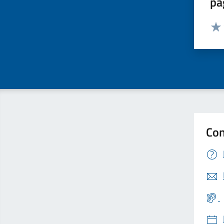
pa
Valut
Valu
Con