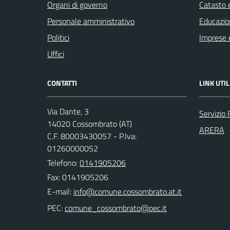
Organi di governo
Catasto e
Personale amministrativo
Educazio
Politici
Imprese 
Uffici
CONTATTI
LINK UTIL
Via Dante, 3
Servizio 
14020 Cossombrato (AT)
ARERA
C.F. 80003430057 - P.Iva:
01260000052
Telefono:
0141905206
Fax: 0141905206
E-mail:
PEC: