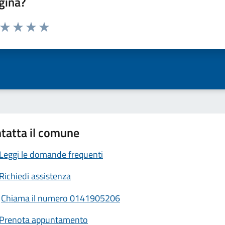
gina?
a da 1 a 5 stelle la pagina
ta 1 stelle su 5
Valuta 2 stelle su 5
Valuta 3 stelle su 5
Valuta 4 stelle su 5
Valuta 5 stelle su 5
tatta il comune
Leggi le domande frequenti
Richiedi assistenza
Chiama il numero 0141905206
Prenota appuntamento