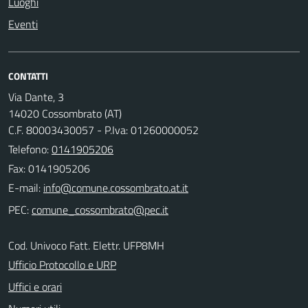
Luoghi
Eventi
CONTATTI
Via Dante, 3
14020 Cossombrato (AT)
C.F. 80003430057 - P.Iva: 01260000052
Telefono:
0141905206
Fax: 0141905206
E-mail:
PEC:
Cod. Univoco Fatt. Elettr. UFP8MH
Ufficio Protocollo e URP
Uffici e orari