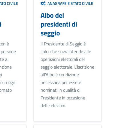
TO CIVILE
ANAGRAFE E STATO CIVILE
Albo dei
i
presidenti di
seggio
tori è
Il Presidente di Seggio è
e persone
colui che sovraintende alle
te a
operazioni elettorali del
unzione
seggio elettorale. L'iscrizione
gi
all'Albo è condizione
to in ogni
necessaria per essere
ornato
nominati in qualità di
Presidente in occasione
delle elezioni.