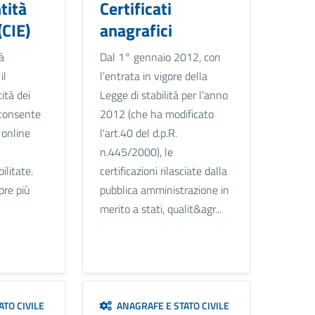
tità
Certificati
(CIE)
anagrafici
à
Dal 1° gennaio 2012, con
il
l’entrata in vigore della
ità dei
Legge di stabilità per l’anno
e consente
2012 (che ha modificato
i online
l'art.40 del d.p.R.
n.445/2000), le
ilitate.
certificazioni rilasciate dalla
pre più
pubblica amministrazione in
merito a stati, qualit&agr...
TO CIVILE
ANAGRAFE E STATO CIVILE