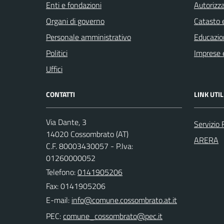
Enti e fondazioni
Autorizza
Organi di governo
Catasto e
Personale amministrativo
Educazio
Politici
Imprese 
Uffici
CONTATTI
LINK UTIL
Via Dante, 3
Servizio 
14020 Cossombrato (AT)
ARERA
C.F. 80003430057 - P.Iva:
01260000052
Telefono:
0141905206
Fax: 0141905206
E-mail:
PEC: