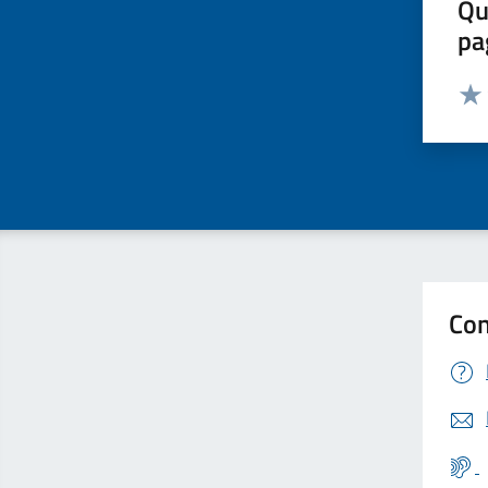
Qu
pa
Valut
Valu
Con