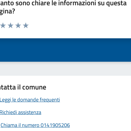
anto sono chiare le informazioni su questa
gina?
a da 1 a 5 stelle la pagina
ta 1 stelle su 5
Valuta 2 stelle su 5
Valuta 3 stelle su 5
Valuta 4 stelle su 5
Valuta 5 stelle su 5
tatta il comune
Leggi le domande frequenti
Richiedi assistenza
Chiama il numero 0141905206